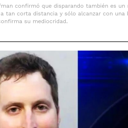
fman confirmó que disparando también es un m
 a tan corta distancia y sólo alcanzar con una
confirma su mediocridad.