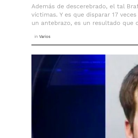
Además de descerebrado, el tal Bra
víctimas. Y es que disparar 17 veces
un antebrazo, es un resultado que 
in
Varios