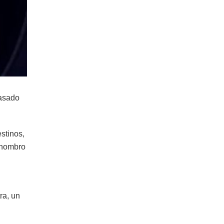
pasado
stinos,
l hombro
ra, un