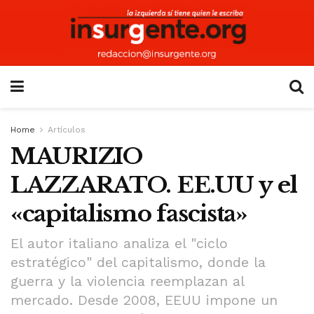
Home
Artículos
MAURIZIO
LAZZARATO. EE.UU y el
«capitalismo fascista»
El autor italiano analiza el "ciclo
estratégico" del capitalismo, donde la
guerra y la violencia reemplazan al
mercado. Desde 2008, EEUU impone un