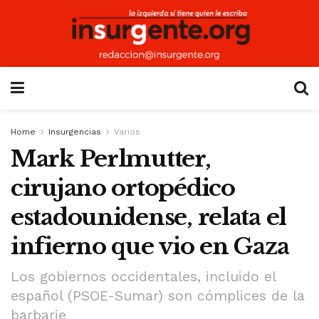
Home
Insurgencias
Varios
Mark Perlmutter,
cirujano ortopédico
estadounidense, relata el
infierno que vio en Gaza
Los gobiernos occidentales, incluido el
español (PSOE-Sumar) son cómplices de la
barbarie