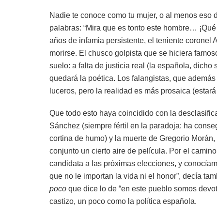
Nadie te conoce como tu mujer, o al menos eso dic
palabras: “Mira que es tonto este hombre… ¡Qué gi
años de infamia persistente, el teniente coronel 
morirse. El chusco golpista que se hiciera famoso
suelo: a falta de justicia real (la española, dic
quedará la poética. Los falangistas, que además 
luceros, pero la realidad es más prosaica (estará
Que todo esto haya coincidido con la desclasifi
Sánchez (siempre fértil en la paradoja: ha conseg
cortina de humo) y la muerte de Gregorio Morán, c
conjunto un cierto aire de película. Por el cam
candidata a las próximas elecciones, y conocíam
que no le importan la vida ni el honor”, decía ta
poco
que dice lo de “en este pueblo somos devoto
castizo, un poco como la política española.