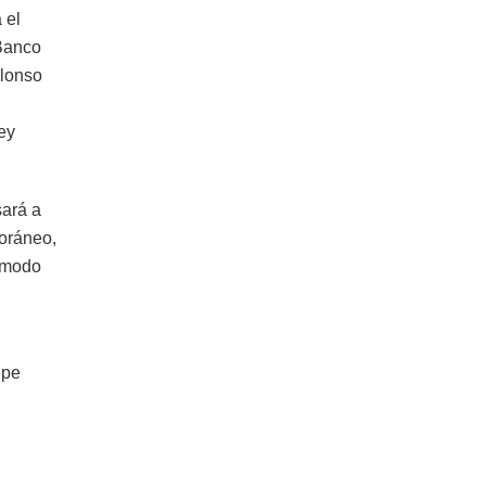
 el
 Banco
Alonso
ey
sará a
poráneo,
r modo
lpe