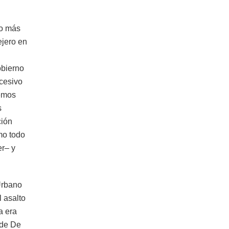
no más
ejero en
obierno
xcesivo
cemos
s
ción
mo todo
er– y
 Urbano
l asalto
a era
 de De