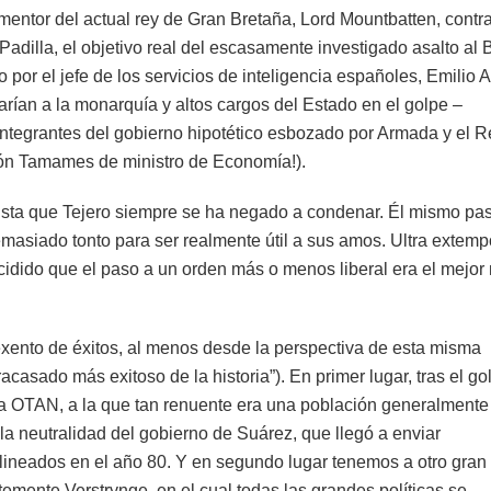
 mentor del actual rey de Gran Bretaña, Lord Mountbatten, contra
adilla, el objetivo real del escasamente investigado asalto al
por el jefe de los servicios de inteligencia españoles, Emilio 
rían a la monarquía y altos cargos del Estado en el golpe –
 integrantes del gobierno hipotético esbozado por Armada y el R
ón Tamames de ministro de Economía!).
olpista que Tejero siempre se ha negado a condenar. Él mismo pa
demasiado tonto para ser realmente útil a sus amos. Ultra extem
cidido que el paso a un orden más o menos liberal era el mejo
 exento de éxitos, al menos desde la perspectiva de esta misma
acasado más exitoso de la historia”). En primer lugar, tras el go
 OTAN, a la que tan renuente era una población generalmente
la neutralidad del gobierno de Suárez, que llegó a enviar
lineados en el año 80. Y en segundo lugar tenemos a otro gran
temente Verstrynge, en el cual todas las grandes políticas se