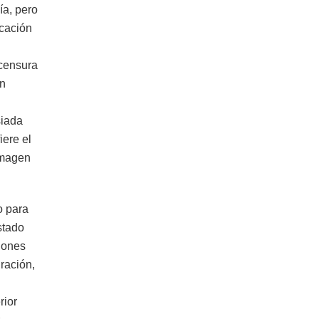
ía, pero
icación
 censura
en
siada
iere el
 imagen
o para
stado
ojones
ración,
rior