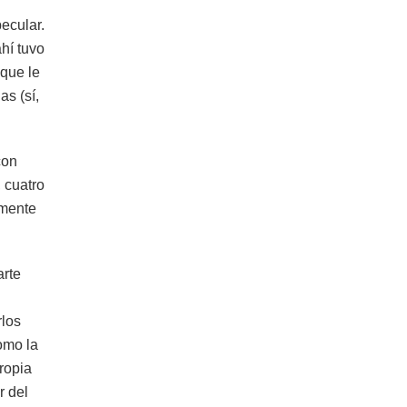
ecular.
hí tuvo
que le
as (sí,
con
 cuatro
lmente
arte
rlos
omo la
ropia
r del