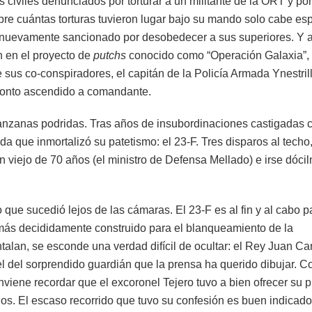
s civiles denunciados por torturar a un militante de la ORT y por
obre cuántas torturas tuvieron lugar bajo su mando solo cabe esp
a nuevamente sancionado por desobedecer a sus superiores. Y a
ón en el proyecto de
putchs
conocido como “Operación Galaxia”, 
sus co-conspiradores, el capitán de la Policía Armada Ynestrill
pronto ascendido a comandante.
manzanas podridas. Tras años de insubordinaciones castigadas 
a que inmortalizó su patetismo: el 23-F. Tres disparos al techo,
 un viejo de 70 años (el ministro de Defensa Mellado) e irse dóci
 que sucedió lejos de las cámaras. El 23-F es al fin y al cabo p
l más decididamente construido para el blanqueamiento de la
talan, se esconde una verdad difícil de ocultar: el Rey Juan Ca
l del sorprendido guardián que la prensa ha querido dibujar. C
viene recordar que el excoronel Tejero tuvo a bien ofrecer su p
os. El escaso recorrido que tuvo su confesión es buen indicado