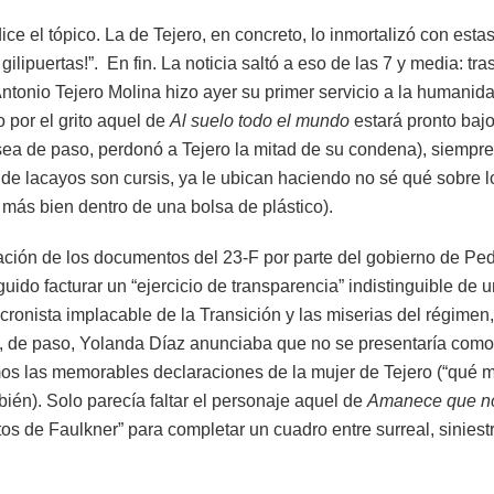
e el tópico. La de Tejero, en concreto, lo inmortalizó con esta
lipuertas!”. En fin. La noticia saltó a eso de las 7 y media: tra
Antonio Tejero Molina hizo ayer su primer servicio a la humanida
 por el grito aquel de
Al suelo todo el mundo
estará pronto bajo
ho sea de paso, perdonó a Tejero la mitad de su condena), siempre
de lacayos son cursis, ya le ubican haciendo no sé qué sobre l
 más bien dentro de una bolsa de plástico).
cación de los documentos del 23-F por parte del gobierno de Pe
uido facturar un “ejercicio de transparencia” indistinguible de 
ronista implacable de la Transición y las miserias del régimen,
ino, de paso, Yolanda Díaz anunciaba que no se presentaría como
os las memorables declaraciones de la mujer de Tejero (“qué m
mbién). Solo parecía faltar el personaje aquel de
Amanece que n
s de Faulkner” para completar un cuadro entre surreal, siniest