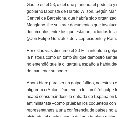
Gaulle en el 58, o del que planeara el pedófilo y
gobierno laborista de Harold Wilson. Según Mar P
Central de Barcelona, que habría sido organizado 
Manglano, fue sustraer documentos que involucra
documentos entre los que estarían incluidos los
(¡Con Felipe González de vicepresidente y Ram
Por estas vías discurrió el 23-F, la intentona g
la historia como un tonto útil que demostró ser 
no entendió que la oligarquía española había de
de mantener su poder.
Ahora bien: para ser un golpe fallido, no estuvo
oligarquía (Antoni Domènech lo llamó “el golpe fr
acabó consumándose la entrada de España en la
antimilitarista –como prueban los coqueteos con 
representantes a una conferencia de países no a
olvidado: el pacto secreto del que hablara recien