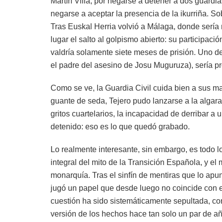
Martín Villa; por negarse a detener a dos guardia
negarse a aceptar la presencia de la ikurriña. S
Tras Euskal Herria volvió a Málaga, donde serí
lugar el salto al golpismo abierto: su participaci
valdría solamente siete meses de prisión. Uno de 
el padre del asesino de Josu Muguruza), sería 
Como se ve, la Guardia Civil cuida bien a sus 
guante de seda, Tejero pudo lanzarse a la algarad
gritos cuartelarios, la incapacidad de derribar a
detenido: eso es lo que quedó grabado.
Lo realmente interesante, sin embargo, es todo lo
integral del mito de la Transición Española, y e
monarquía. Tras el sinfín de mentiras que lo apun
jugó un papel que desde luego no coincide con e
cuestión ha sido sistemáticamente sepultada, con
versión de los hechos hace tan solo un par de añ