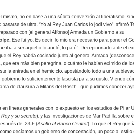
 él mismo, no en base a una súbita conversión al liberalismo, si
: pasarse de ultra. “Yo al Rey Juan Carlos lo jodí vivo”, afirmó T
preparado con [el general Alfonso] Armada un Gobierno a su
golpe.
Ese fui yo. Es decir: lo mío era necesario para poner el G
e iba a ser aquello lo anulé, lo paré”. Decepcionado ante el e
” que el Rey habría cocinado junto al general Armada (descono
, que era más bien peregrina, o cuánto le habían eximido de lo
este la entrada en el hemiciclo, apostándolo todo a una subleva
n gobierno lo suficientemente fascista para su gusto. Viendo có
rama de clausura a Milans del Bosch –que pudimos conocer ay
e en líneas generales con lo expuesto en los estudios de Pilar
l Rey y su secreto
), y las investigaciones de Mar Padilla sobre e
espués del 23-F (
Asalto al Banco Central
). Lo que el Rey querí
 como decíamos un gobierno de concertación, un poco al estilo