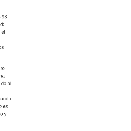
s
s 93
d:
 el
os
dro
una
 da al
arido,
o es
ro y