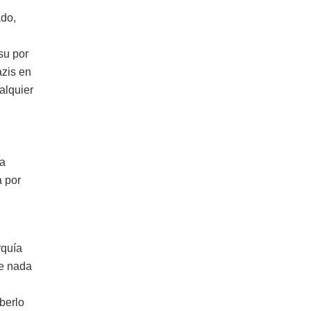
ado,
su por
azis en
alquier
la
 por
rquía
ue nada
berlo