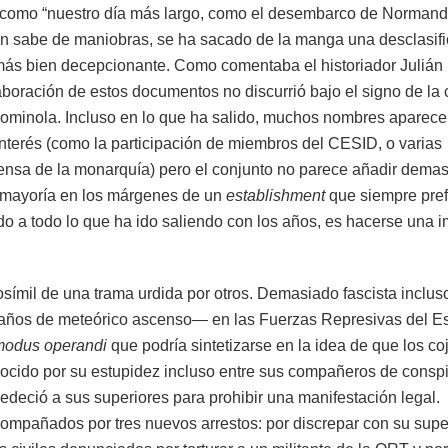
 como “nuestro día más largo, como el desembarco de Normand
én sabe de maniobras, se ha sacado de la manga una desclasif
 más bien decepcionante. Como comentaba el historiador Julián
boración de estos documentos no discurrió bajo el signo de la
a gominola. Incluso en lo que ha salido, muchos nombres aparec
nterés (como la participación de miembros del CESID, o varias
fensa de la monarquía) pero el conjunto no parece añadir dema
su mayoría en los márgenes de un
establishment
que siempre pref
nido a todo lo que ha ido saliendo con los años, es hacerse una
símil de una trama urdida por otros. Demasiado fascista inclus
nos años de meteórico ascenso— en las Fuerzas Represivas del E
modus operandi
que podría sintetizarse en la idea de que los c
nocido por su estupidez incluso entre sus compañeros de conspi
edeció a sus superiores para prohibir una manifestación legal.
ompañados por tres nuevos arrestos: por discrepar con su supe