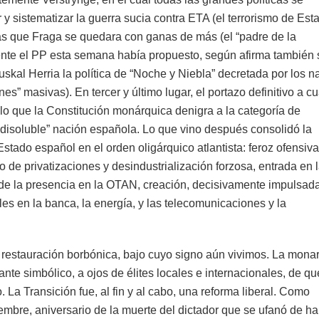
r y sistematizar la guerra sucia contra ETA (el terrorismo de Est
s que Fraga se quedara con ganas de más (el “padre de la
ente el PP esta semana había propuesto, según afirma también 
kal Herria la política de “Noche y Niebla” decretada por los n
s” masivas). En tercer y último lugar, el portazo definitivo a cu
llo que la Constitución monárquica denigra a la categoría de
“indisoluble” nación española. Lo que vino después consolidó la
stado español en el orden oligárquico atlantista: feroz ofensiva
 de privatizaciones y desindustrialización forzosa, entrada en 
 la presencia en la OTAN, creación, decisivamente impulsada
es en la banca, la energía, y las telecomunicaciones y la
 restauración borbónica, bajo cuyo signo aún vivimos. La mona
nte simbólico, a ojos de élites locales e internacionales, de q
. La Transición fue, al fin y al cabo, una reforma liberal. Como
bre, aniversario de la muerte del dictador que se ufanó de ha