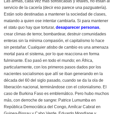
Las armas, cada vez más sofisticadas y letales, no están al
servicio de la cacería (decir eso parece una pazguatería).
Están solo destinadas a mantener la sociedad de clases,
matando a quien ose intentar cambiarla. Si para mantener
el
statu quo
hay que torturar,
desaparecer personas
,
crear climas de terror, bombardear, destruir comunidades
enteras sin la mínima compasión, el capitalismo lo hace
sin pestañar. Cualquier atisbo de cambio es una amenaza
mortal para el sistema, por lo que reacciona en forma
fulminante. Eso pasó en todo el mundo; en África,
particularmente, con los primeros pasos dados por los
nacientes socialismos que allí se iban generando en la
década del 60 del siglo pasado, cuando se da la ola de
liberación nacional, terminándose con el colonialismo. El
caso de Burkina Faso es emblemático. Pero hubo muchos
más, con derroche de sangre: Patrice Lumumba en
República Democrática del Congo, Amílcar Cabral en
Guinea-Bissau y Cabo Verde, Eduardo Mondlane y