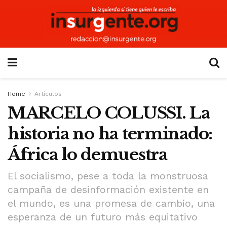
Home
Artículos
MARCELO COLUSSI. La
historia no ha terminado:
África lo demuestra
El socialismo, pese a toda la monstruosa
campaña de desinformación existente en
el mundo, es una promesa de cambio, una
esperanza de un futuro más equitativo