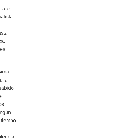
claro
alista
asta
ca,
es.
sima
, la
 sabido
e
os
ingún
u tiempo
olencia