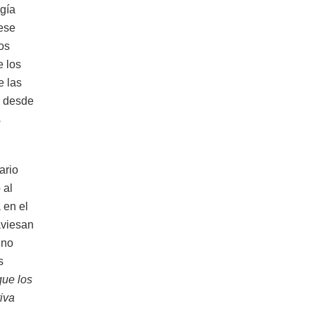
ogía
 ese
os
e los
e las
a desde
s
ario
 al
 en el
aviesan
 no
s
ue los
iva