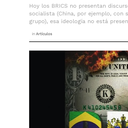
Hoy los BRICS no presentan discurso
socialista (China, por ejemplo, con
grupo), esa ideología no está presen
in
Artículos