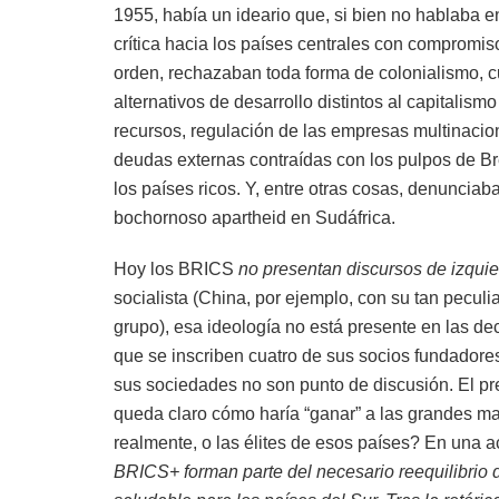
1955, había un ideario que, si bien no hablaba e
crítica hacia los países centrales con compromiso
orden, rechazaban toda forma de colonialismo, 
alternativos de desarrollo distintos al capitalis
recursos, regulación de las empresas multinacion
deudas externas contraídas con los pulpos de B
los países ricos. Y, entre otras cosas, denunciab
bochornoso apartheid en Sudáfrica.
Hoy los BRICS
no presentan discursos de izqui
socialista (China, por ejemplo, con su tan pecul
grupo), esa ideología no está presente en las dec
que se inscriben cuatro de sus socios fundadore
sus sociedades no son punto de discusión. El p
queda claro cómo haría “ganar” a las grandes m
realmente, o las élites de esos países? En una ac
BRICS+ forman parte del necesario reequilibrio 