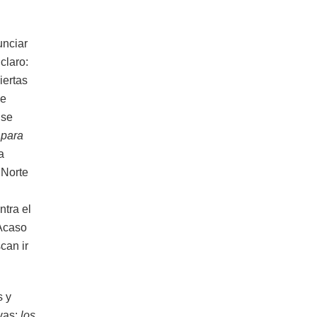
unciar
claro:
iertas
se
 se
 para
a
 Norte
ntra el
Acaso
can ir
s y
ivas:
los