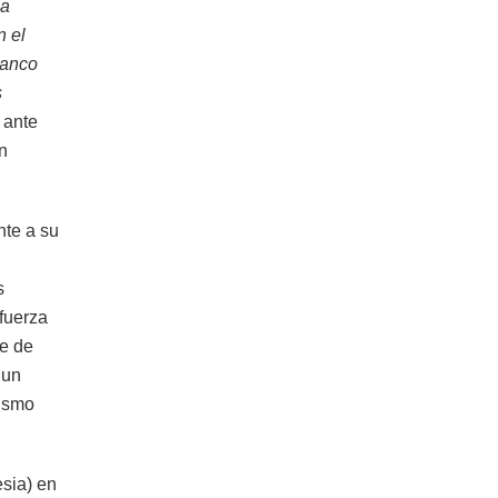
ma
n el
Banco
s
 ante
n
nte a su
s
 fuerza
se de
 un
lismo
sia) en