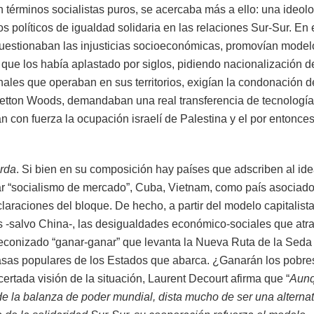
n términos socialistas puros, se acercaba más a ello: una ideol
s políticos de igualdad solidaria en las relaciones Sur-Sur. En
cuestionaban las injusticias socioeconómicas, promovían model
mo que los había aplastado por siglos, pidiendo nacionalización d
ales que operaban en sus territorios, exigían la condonación d
retton Woods, demandaban una real transferencia de tecnologí
an con fuerza la ocupación israelí de Palestina y el por entonce
erda
. Si bien en su composición hay países que adscriben al ide
iar “socialismo de mercado”, Cuba, Vietnam, como país asociado
laraciones del bloque. De hecho, a partir del modelo capitalista
s -salvo China-, las desigualdades económico-sociales que atr
reconizado “ganar-ganar” que levanta la Nueva Ruta de la Seda
asas populares de los Estados que abarca. ¿Ganarán los pobre
ertada visión de la situación, Laurent Decourt afirma que “
Aunq
de la balanza de poder mundial, dista mucho de ser una alternat