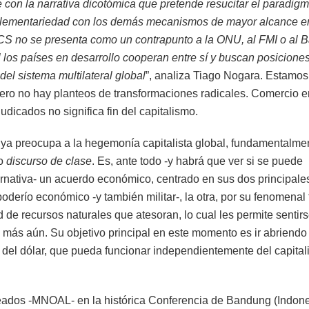
 con la narrativa dicotómica que pretende resucitar el paradig
omplementariedad con los demás mecanismos de mayor alcance e
BRICS no se presenta como un contrapunto a la ONU, al FMI o al 
 los países en desarrollo cooperan entre sí y buscan posicione
del sistema multilateral global
”, analiza Tiago Nogara. Estamos
ero no hay planteos de transformaciones radicales. Comercio e
dicados no significa fin del capitalismo.
 ya preocupa a la hegemonía capitalista global, fundamentalme
ro
discurso de clase
. Es, ante todo -y habrá que ver si se puede
ernativa- un acuerdo económico, centrado en sus dos principale
derío económico -y también militar-, la otra, por su fenomenal
 de recursos naturales que atesoran, lo cual les permite sentir
 o más aún. Su objetivo principal en este momento es ir abriendo
el dólar, que pueda funcionar independientemente del capita
eados -MNOAL- en la histórica Conferencia de Bandung (Indone