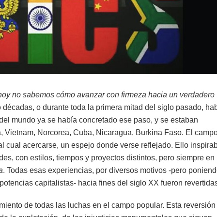
hoy no sabemos cómo avanzar con firmeza hacia un verdadero
o décadas, o durante toda la primera mitad del siglo pasado, ha
s del mundo ya se había concretado ese paso, y se estaban
ina, Vietnam, Norcorea, Cuba, Nicaragua, Burkina Faso. El camp
 al cual acercarse, un espejo donde verse reflejado. Ello inspira
es, con estilos, tiempos y proyectos distintos, pero siempre en
a
. Todas esas experiencias, por diversos motivos -pero ponien
otencias capitalistas- hacia fines del siglo XX fueron revertida
miento de todas las luchas en el campo popular. Esta reversión