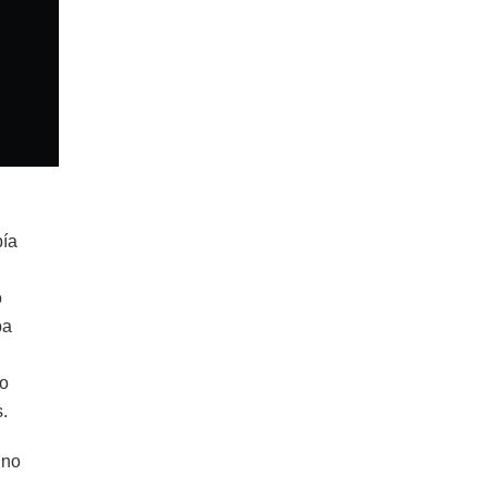
bía
o
ba
do
s.
 no