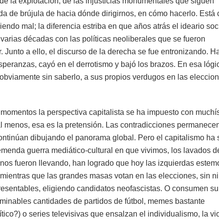
e, de la explotación, de las injusticias monumentales que siguen
ida de brújula de hacia dónde dirigirnos, en cómo hacerlo. Está 
ndo mal; la diferencia estriba en que años atrás el ideario soci
varias décadas con las políticas neoliberales que se fueron
 Junto a ello, el discurso de la derecha se fue entronizando. H
speranzas, cayó en el derrotismo y bajó los brazos. En esa lógi
bviamente sin saberlo, a sus propios verdugos en las eleccion
s momentos la perspectiva capitalista se ha impuesto con muchí
al menos, esa es la pretensión. Las contradicciones permanecen
continúan dibujando el panorama global. Pero el capitalismo ha
remenda guerra mediático-cultural en que vivimos, los lavados d
e nos fueron llevando, han logrado que hoy las izquierdas estem
, mientras que las grandes masas votan en las elecciones, sin n
mpresentables, eligiendo candidatos neofascistas. O consumen s
erminables cantidades de partidos de fútbol, memes bastante
co?) o series televisivas que ensalzan el individualismo, la vi