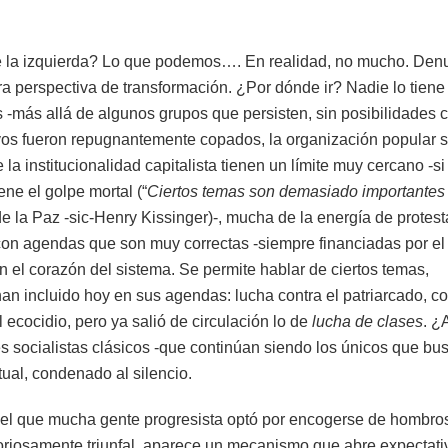
 la izquierda? Lo que podemos…. En realidad, no mucho. Den
ara perspectiva de transformación. ¿Por dónde ir? Nadie lo tiene 
-más allá de algunos grupos que persisten, sin posibilidades c
tivos fueron repugnantemente copados, la organización popular 
a institucionalidad capitalista tienen un límite muy cercano -si
iene el golpe mortal (“
Ciertos temas son demasiado importantes
de la Paz -sic-Henry Kissinger)-, mucha de la energía de protest
on agendas que son muy correctas -siempre financiadas por el
an el corazón del sistema. Se permite hablar de ciertos temas,
an incluido hoy en sus agendas: lucha contra el patriarcado, co
l ecocidio, pero ya salió de circulación lo de
lucha de clases
. ¿
s socialistas clásicos -que continúan siendo los únicos que bus
tual, condenado al silencio.
r el que mucha gente progresista optó por encogerse de hombro
ctoriosamente triunfal, aparece un mecanismo que abre expectat