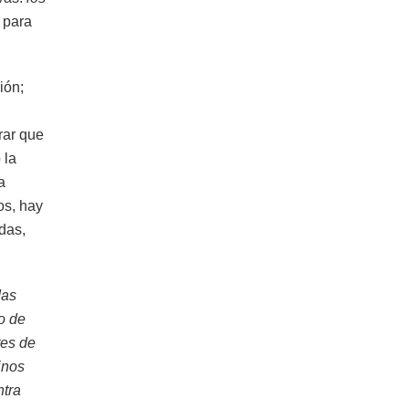
 para
ión;
rar que
 la
a
os, hay
das,
das
o de
tes de
inos
ntra