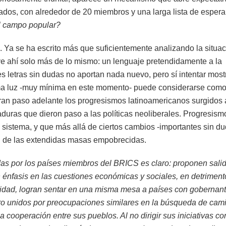
ados, con alrededor de 20 miembros y una larga lista de espera
el campo popular?
o. Ya se ha escrito más que suficientemente analizando la situac
 ve ahí solo más de lo mismo: un lenguaje pretendidamente a la
es letras sin dudas no aportan nada nuevo, pero sí intentar most
ma luz -muy mínima en este momento- puede considerarse como
ran paso adelante los progresismos latinoamericanos surgidos 
taduras que dieron paso a las políticas neoliberales. Progresism
l sistema, y que más allá de ciertos cambios -importantes sin du
eal de las extendidas masas empobrecidas.
idas por los países miembros del BRICS es claro: proponen sali
on énfasis en las cuestiones económicas y sociales, en detriment
ualidad, logran sentar en una misma mesa a países con gobernan
pero unidos por preocupaciones similares en la búsqueda de cam
a cooperación entre sus pueblos. Al no dirigir sus iniciativas co