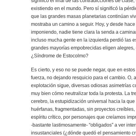
significó el final de las contradicciones de clas
existiendo en el mundo. Pero sí significó la pérd
que las grandes masas planetarias continúan vivie
mostraba un camino a seguir. Hoy, y desde hace 
imponiendo, nadie tiene clara la senda a caminar.
incluso mucha gente en la izquierda perdió las e
grandes mayorías empobrecidas eligen alegres, o
¿Síndrome de Estocolmo?
Es cierto, y eso no se puede negar, que en esto
fuerza, no dejando resquicio para el cambio. O, 
explotación sigue, diversas odiosas asimetrías 
muy bien cómo neutralizar toda la protesta. La t
cerebro, la estupidización universal hacia la qu
huérfanas, fragmentadas, sin proyectos creíbles
espíritu crítico, por personajes que creíamos i
-bastante lastimosamente- “obligados” a ver int
insustanciales (¿dónde quedó el pensamiento críti