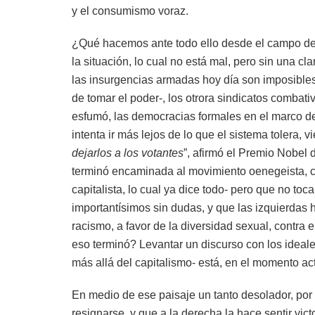
y el consumismo voraz.
¿Qué hacemos ante todo ello desde el campo de
la situación, lo cual no está mal, pero sin una cl
las insurgencias armadas hoy día son imposibles 
de tomar el poder-, los otrora sindicatos comba
esfumó, las democracias formales en el marco de l
intenta ir más lejos de lo que el sistema tolera, v
dejarlos a los votantes
”, afirmó el Premio Nobel 
terminó encaminada al movimiento oenegeista, c
capitalista, lo cual ya dice todo- pero que no toc
importantísimos sin dudas, y que las izquierdas h
racismo, a favor de la diversidad sexual, contra e
eso terminó? Levantar un discurso con los ideale
más allá del capitalismo- está, en el momento ac
En medio de ese paisaje un tanto desolador, po
resignarse, y que a la derecha la hace sentir vi