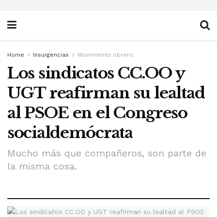
Home
Insurgencias
Movimiento obrero
Los sindicatos CC.OO y
UGT reafirman su lealtad
al PSOE en el Congreso
socialdemócrata
Mucho más que compañeros, son parte de
la misma cosa.