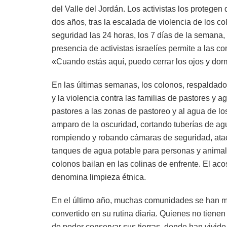
del Valle del Jordán. Los activistas los protegen d
dos años, tras la escalada de violencia de los co
seguridad las 24 horas, los 7 días de la semana,
presencia de activistas israelíes permite a las 
«Cuando estás aquí, puedo cerrar los ojos y dorm
En las últimas semanas, los colonos, respaldados p
y la violencia contra las familias de pastores y a
pastores a las zonas de pastoreo y al agua de lo
amparo de la oscuridad, cortando tuberías de agu
rompiendo y robando cámaras de seguridad, atac
tanques de agua potable para personas y animales
colonos bailan en las colinas de enfrente. El aco
denomina limpieza étnica.
En el último año, muchas comunidades se han mar
convertido en su rutina diaria. Quienes no tienen
de poder conservar sus tierras, donde han vivid