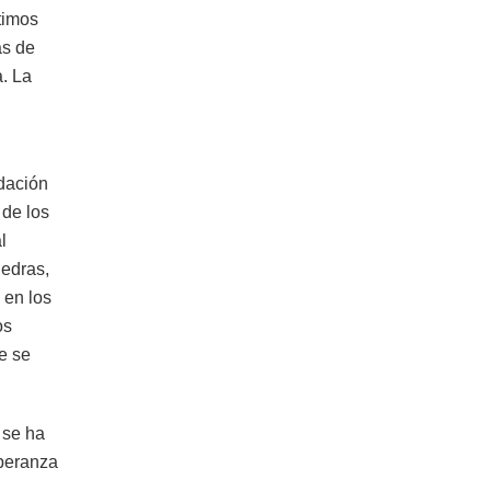
ltimos
as de
a. La
idación
 de los
l
iedras,
 en los
os
ue se
 se ha
speranza