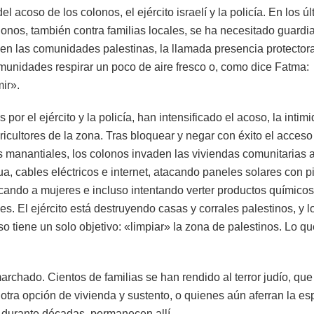
el acoso de los colonos, el ejército israelí y la policía. En los ú
lonos, también contra familias locales, se ha necesitado guardi
 en las comunidades palestinas, la llamada presencia protector
comunidades respirar un poco de aire fresco o, como dice Fatma:
ir».
or el ejército y la policía, han intensificado el acoso, la intim
gricultores de la zona. Tras bloquear y negar con éxito el acceso
s manantiales, los colonos invaden las viviendas comunitarias a
a, cables eléctricos e internet, atacando paneles solares con p
ando a mujeres e incluso intentando verter productos químicos
. El ejército está destruyendo casas y corrales palestinos, y l
so tiene un solo objetivo: «limpiar» la zona de palestinos. Lo q
chado. Cientos de familias se han rendido al terror judío, que
 otra opción de vivienda y sustento, o quienes aún aferran la e
o durante décadas, permanecen allí.