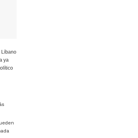
l Líbano
a ya
lítico
ás
pueden
mada