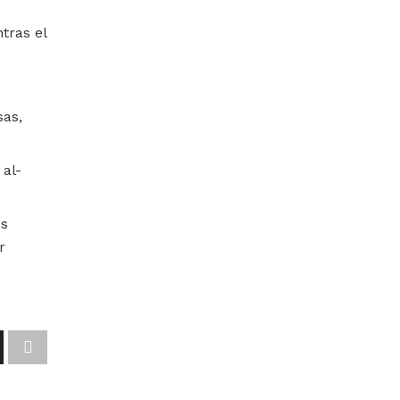
tras el
sas,
al-
os
r