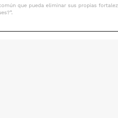
común que pueda eliminar sus propias fortale
es?”.