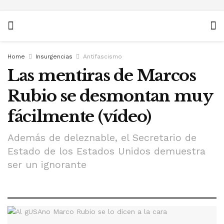
Home
Insurgencias
Antifascismo
Las mentiras de Marcos
Rubio se desmontan muy
fácilmente (vídeo)
Además de deleznable, el Secretario de
Estado de los Estados Unidos demuestra
ser un ignorante