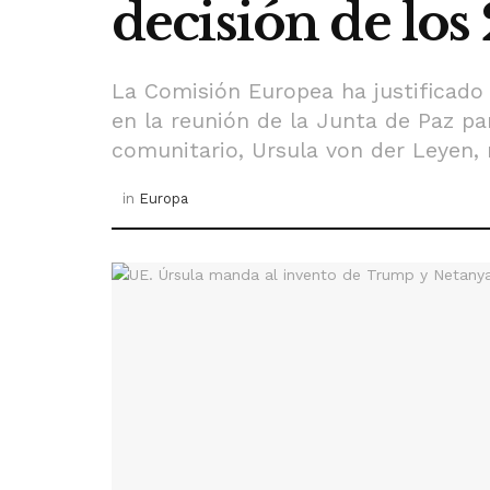
decisión de los 
La Comisión Europea ha justificado 
en la reunión de la Junta de Paz pa
comunitario, Ursula von der Leyen, r
in
Europa