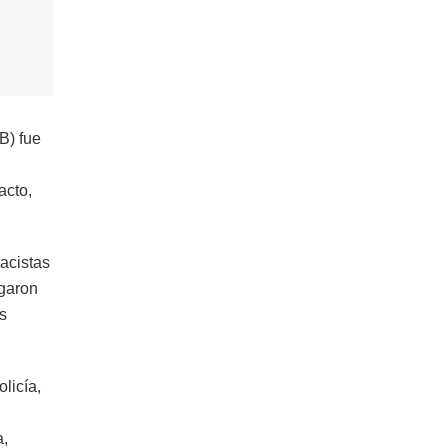
B) fue
acto,
acistas
egaron
s
licía,
a,