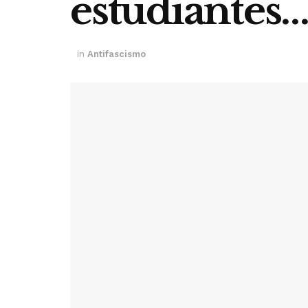
estudiantes…
in
Antifascismo