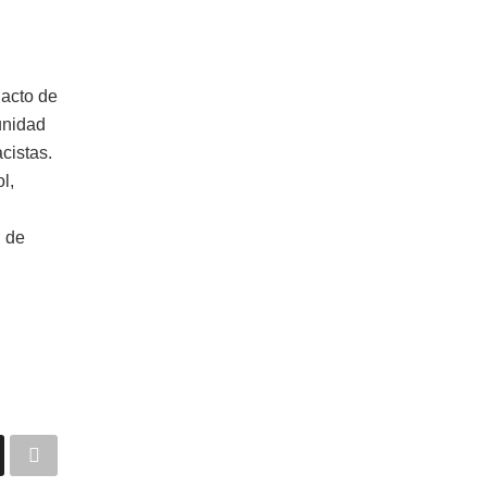
 acto de
unidad
cistas.
l,
n de