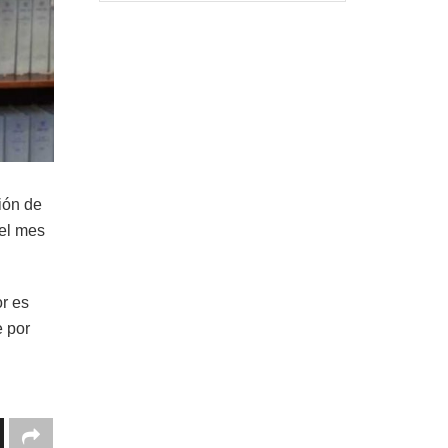
ción de
 el mes
r es
e por