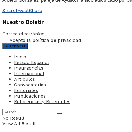
Alberto González, pareja de Ayuso. Ha sido adjudicado por 59.
Share
Tweet
Share
Nuestro Boletín
Correo electrónico
Acepto la política de privacidad
Inicio
Estado Español
Insurgencias
Internacional
Artículos
Convocatorias
Editoriales
Publicaciones
Referencias y Referentes
No Result
View All Result