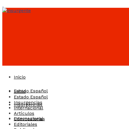
Inicio
Estado Español
Inicio
Estado Español
Insurgencias
Insurgencias
Internacional
Artículos
Internacional
Convocatorias
Editoriales