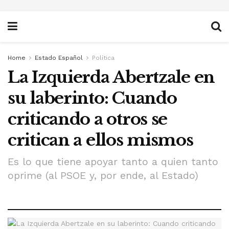
Home
Estado Español
Política
La Izquierda Abertzale en
su laberinto: Cuando
criticando a otros se
critican a ellos mismos
Es lo que tiene apoyar tanto a quien tanto
oprime (al PSOE y, por ende, al Estado)