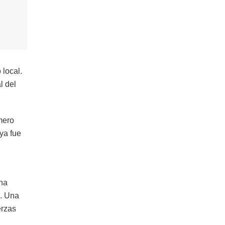
 local.
l del
mero
ya fue
una
s. Una
erzas