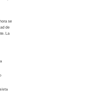
ahora se
dad de
te. La
ma
o
sista