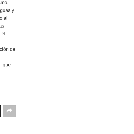
smo.
aguas y
o al
as
 el
ación de
s, que