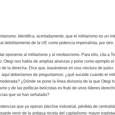
itarismo. Identifica, acertadamente, que el militarismo es un in
y al debilitamiento de la UE como potencia imperialista, por otro.
 oponerse al militarismo y al neofascismo. Para ello, cita a Tog
smo. Otegi nos habla de amplias alianzas y pone como ejemplo e
e de la derecha. Dice que, basándose en una «lectura de país»
. Y aquí deberíamos de preguntarnos: ¿qué sucede cuando el mil
moderada? ¿Dónde se pone la línea divisoria de la que Otegi h
mo y de las políticas belicistas es fruto de unos líderes derechi
encias que se han señalado?
ndencias que ya operan (declive industrial, pérdida de centralid
 puede venir de la antigua receta del capitalismo: mayor explota