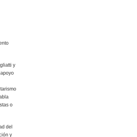
tento
liatti y
l apoyo
itarismo
abla
stas o
ad del
ción y