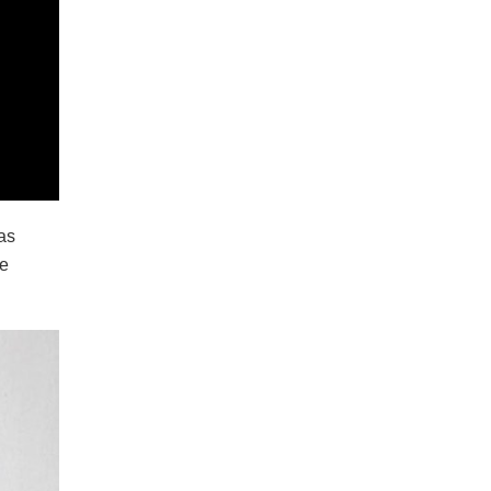
as
te