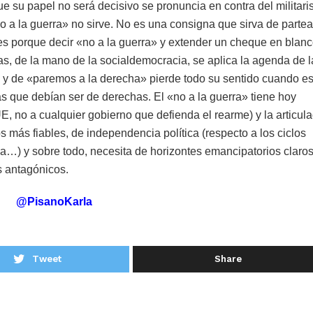
ue su papel no será decisivo se pronuncia en contra del militari
o a la guerra» no sirve. No es una consigna que sirva de parte
 es porque decir «no a la guerra» y extender un cheque en blanc
as, de la mano de la socialdemocracia, se aplica la agenda de l
 y de «paremos a la derecha» pierde todo su sentido cuando es
s que debían ser de derechas. El «no a la guerra» tiene hoy
E, no a cualquier gobierno que defienda el rearme) y la articul
s más fiables, de independencia política (respecto a los ciclos
sa…) y sobre todo, necesita de horizontes emancipatorios claro
s antagónicos.
@PisanoKarla
Tweet
Share