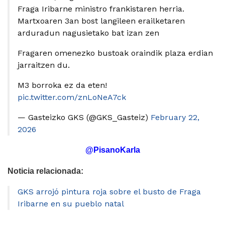
Fraga Iribarne ministro frankistaren herria.
Martxoaren 3an bost langileen erailketaren
arduradun nagusietako bat izan zen
Fragaren omenezko bustoak oraindik plaza erdian
jarraitzen du.
M3 borroka ez da eten!
pic.twitter.com/znLoNeA7ck
— Gasteizko GKS (@GKS_Gasteiz)
February 22,
2026
@PisanoKarla
Noticia relacionada:
GKS arrojó pintura roja sobre el busto de Fraga
Iribarne en su pueblo natal