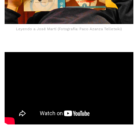
Leyendo a José Martí (Fotografía: Paco Azanza Telletxiki)