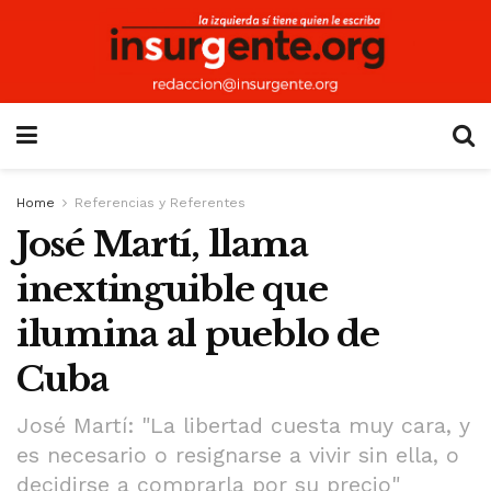
Home
Referencias y Referentes
José Martí, llama
inextinguible que
ilumina al pueblo de
Cuba
José Martí: "La libertad cuesta muy cara, y
es necesario o resignarse a vivir sin ella, o
decidirse a comprarla por su precio"