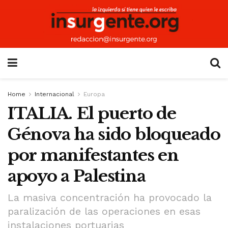
Home
Internacional
Europa
ITALIA. El puerto de
Génova ha sido bloqueado
por manifestantes en
apoyo a Palestina
La masiva concentración ha provocado la
paralización de las operaciones en esas
instalaciones portuarias