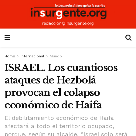
Home
Internacional
Mundo
ISRAEL. Los cuantiosos
ataques de Hezbolá
provocan el colapso
económico de Haifa
El debilitamiento económico de Haifa
afectará a todo el territorio ocupado,
porque, según su alcalde, “Israel sólo será