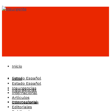
Inicio
Estado Español
Inicio
Estado Español
Insurgencias
Insurgencias
Internacional
Artículos
Internacional
Convocatorias
Editoriales