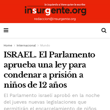
Home
Internacional
Mundo
ISRAEL. El Parlamento
aprueba una ley para
condenar a prisión a
niños de 12 años
El Parlamento israelí aprobó en la noche
del jueves nuevas legislaciones que
permitirán el encarcelamiento de niños