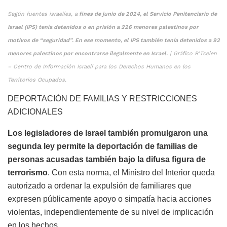
Según fuentes israelíes, a
fines de junio de 2024, el Servicio Penitenciario de
Israel (IPS) tenía detenidos o en prisión a 226 menores palestinos por
motivos de “seguridad”. En ese momento, el IPS también tenía detenidos a 93
menores palestinos por encontrarse ilegalmente en Israel.
| Gráfico B’Tselen
– Centro de Información Israelí para los Derechos Humanos en los
Territorios Ocupados.
DEPORTACIÓN DE FAMILIAS Y RESTRICCIONES
ADICIONALES
Los legisladores de Israel también promulgaron una
segunda ley permite la deportación de familias de
personas acusadas también bajo la difusa figura de
terrorismo
. Con esta norma, el Ministro del Interior queda
autorizado a ordenar la expulsión de familiares que
expresen públicamente apoyo o simpatía hacia acciones
violentas, independientemente de su nivel de implicación
en los hechos.