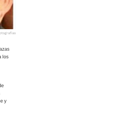
otografías
Cazas
 los
de
s
ne y