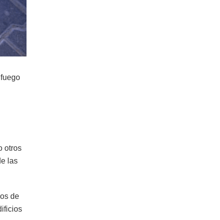
 fuego
 otros
de las
eos de
ificios