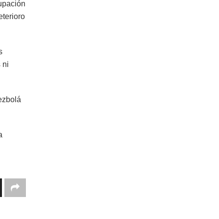
upación
terioro
s
 ni
Hezbolá
a