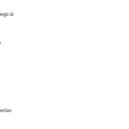
uego al
s
berían