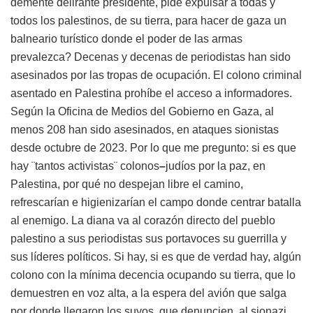
demente delirante presidente, pide expulsar a todas y
todos los palestinos, de su tierra, para hacer de gaza un
balneario turístico donde el poder de las armas
prevalezca? Decenas y decenas de periodistas han sido
asesinados por las tropas de ocupación. El colono criminal
asentado en Palestina prohíbe el acceso a informadores.
Según la Oficina de Medios del Gobierno en Gaza, al
menos 208 han sido asesinados, en ataques sionistas
desde octubre de 2023. Por lo que me pregunto: si es que
hay ¨tantos activistas¨ colonos
–
judíos por la paz, en
Palestina,
por qué no despejan libre el camino,
refrescarían e higienizarían el campo donde centrar batalla
al enemigo. La diana va al corazón directo del pueblo
palestino a sus periodistas sus portavoces su guerrilla y
sus líderes políticos. Si hay, si es que de verdad hay, algún
colono con la mínima decencia ocupando su tierra, que lo
demuestren en voz alta, a la espera del avión que salga
por donde llegaron los suyos, que denuncien, al sionazi