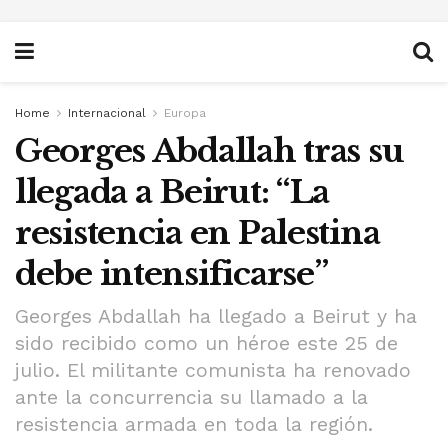
Home
Internacional
Europa
Georges Abdallah tras su
llegada a Beirut: “La
resistencia en Palestina
debe intensificarse”
Georges Abdallah ha llegado a Beirut y ha
sido recibido como un héroe este 25 de
julio. El militante comunista ha renovado
ante la concurrencia su llamado a la
resistencia armada en toda la región.