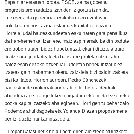
Espainiar estatuan, ordea, PSOE, zeina gobernu
progresistaren ardatza izan den, zigortua izan da.
Litekeena da gobernuak erakutsi duen ezintasun
politikoaren frustrazioa eskuinak kapitalizatu izana.
Horrela, udal hauteskundeetan eskuinaren garaipena ikusi
da han-hemenka. Izan ere, maiz azpimarratu baldin badute
ere gobernuaren bidez hobekuntzak ekarri dituztela gure
bizitzetara, jendarteak eta batez ere proletariotzak aho
batez esan dezake azken lau urteetan hobekuntzarik ez
izateaz gain, nabarmen okertu zaizkiela bizi baldintzak eta
bizi kalitatea. Horren aurrean, Pedro Sánchezek
hauteskunde orokorrak aurreratu ditu, bere alderdiak
abendura arte izango lukeen higadura ekidin eta ezkerreko
bozka kapitalizatzeko ahaleginean. Horri gehitu behar zaio
Podemos ahul dagoela eta Yolanda Diazen proposamena,
berriz, guztiz hankamotza dela.
Europar Batasunetik heldu berri diren albisteek murrizketa