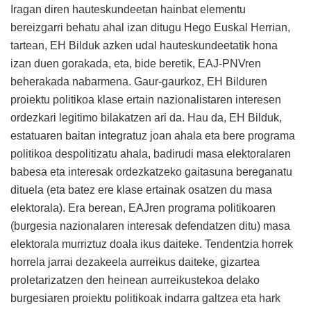
Iragan diren hauteskundeetan hainbat elementu
bereizgarri behatu ahal izan ditugu Hego Euskal Herrian,
tartean, EH Bilduk azken udal hauteskundeetatik hona
izan duen gorakada, eta, bide beretik, EAJ-PNVren
beherakada nabarmena. Gaur-gaurkoz, EH Bilduren
proiektu politikoa klase ertain nazionalistaren interesen
ordezkari legitimo bilakatzen ari da. Hau da, EH Bilduk,
estatuaren baitan integratuz joan ahala eta bere programa
politikoa despolitizatu ahala, badirudi masa elektoralaren
babesa eta interesak ordezkatzeko gaitasuna bereganatu
dituela (eta batez ere klase ertainak osatzen du masa
elektorala). Era berean, EAJren programa politikoaren
(burgesia nazionalaren interesak defendatzen ditu) masa
elektorala murriztuz doala ikus daiteke. Tendentzia horrek
horrela jarrai dezakeela aurreikus daiteke, gizartea
proletarizatzen den heinean aurreikustekoa delako
burgesiaren proiektu politikoak indarra galtzea eta hark