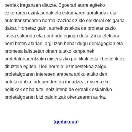
berriak iragartzen dituzte. Egoerari aurre egiteko
ezkerraren ezintasunak eta eskuinaren gorakadak eta
autoritarismoaren normalizazioak ziklo elektoral etsigarria
dakar. Horretaz gain, aurreikustekoa da proletarizazio
fasea sakondu eta gordindu egingo dela. Zirku elektoral
berri baten atarian, argi izan behar dugu demagogian eta
promesa faltsuetan oinarritutako kanpainek
proletalgoarentzako miseriazko politikak estali besterik ez
dituztela egiten. Hori horrela, ezinbestekoa zaigu
proletalgoaren interesen arabera artikulatuko den
antolakuntza independentea indartzea, miseriazko
politikek ez baitute inoiz irtenbide errealik eskainiko
proletalgoaren bizi baldintzak okertzearen aurka.
(
gedar.eus
)