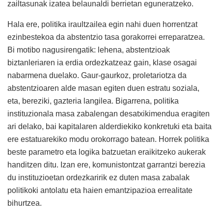
zailtasunak izatea belaunaldi berrietan eguneratzeko.
Hala ere, politika iraultzailea egin nahi duen horrentzat
ezinbestekoa da abstentzio tasa gorakorrei erreparatzea.
Bi motibo nagusirengatik: lehena, abstentzioak
biztanleriaren ia erdia ordezkatzeaz gain, klase osagai
nabarmena duelako. Gaur-gaurkoz, proletariotza da
abstentzioaren alde masan egiten duen estratu soziala,
eta, bereziki, gazteria langilea. Bigarrena, politika
instituzionala masa zabalengan desatxikimendua eragiten
ari delako, bai kapitalaren alderdiekiko konkretuki eta baita
ere estatuarekiko modu orokorrago batean. Horrek politika
beste parametro eta logika batzuetan eraikitzeko aukerak
handitzen ditu. Izan ere, komunistontzat garrantzi berezia
du instituzioetan ordezkaririk ez duten masa zabalak
politikoki antolatu eta haien emantzipazioa errealitate
bihurtzea.