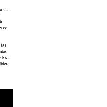
undial,
r
de
es de
 las
ambre
 Israel
ibiera