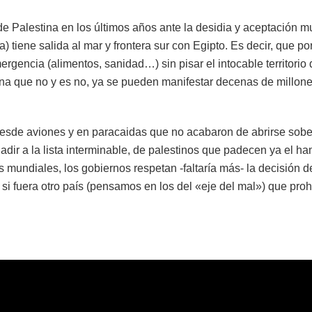
e Palestina en los últimos años ante la desidia y aceptación m
 tiene salida al mar y frontera sur con Egipto. Es decir, que po
gencia (alimentos, sanidad…) sin pisar el intocable territorio 
ena que no y es no, ya se pueden manifestar decenas de millon
desde aviones y en paracaidas que no acabaron de abrirse sobe
adir a la lista interminable, de palestinos que padecen ya el h
mundiales, los gobiernos respetan -faltaría más- la decisión de
 si fuera otro país (pensamos en los del «eje del mal») que proh