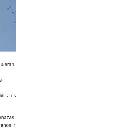
quieran
s
ítica es
menazas
jenos ir