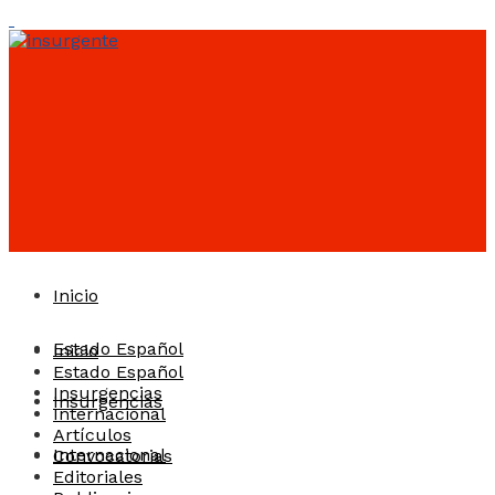
Inicio
Estado Español
Inicio
Estado Español
Insurgencias
Insurgencias
Internacional
Artículos
Internacional
Convocatorias
Editoriales