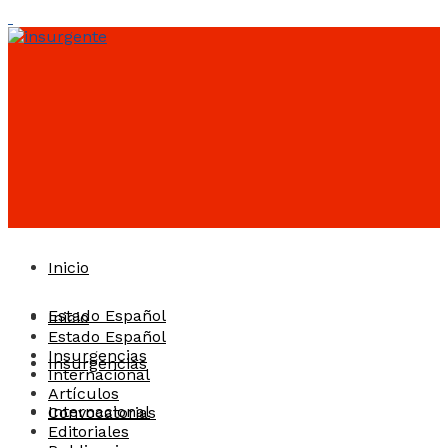
Inicio
Estado Español
Inicio
Estado Español
Insurgencias
Insurgencias
Internacional
Artículos
Internacional
Convocatorias
Editoriales