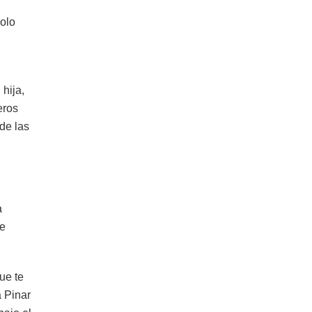
solo
 hija,
eros
de las
a
de
ue te
a Pinar