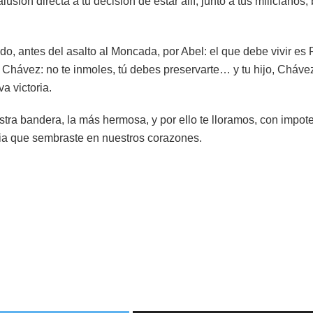
alusión directa a tu decisión de estar allí, junto a tus milicianos, 
o, antes del asalto al Moncada, por Abel: el que debe vivir es F
Chávez: no te inmoles, tú debes preservarte… y tu hijo, Chávez
a victoria.
tra bandera, la más hermosa, y por ello te lloramos, con impot
oria que sembraste en nuestros corazones.