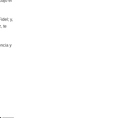
bajo el
idel; y,
, te
encia y