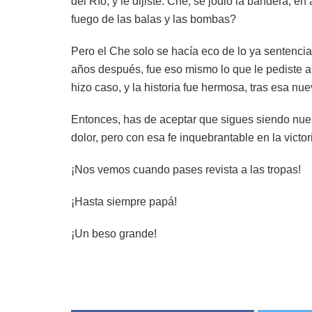
del Río, y le dijiste: Che, se jodió la bandera, en 
fuego de las balas y las bombas?
Pero el Che solo se hacía eco de lo ya sentenciad
años después, fue eso mismo lo que le pediste a 
hizo caso, y la historia fue hermosa, tras esa nuev
Entonces, has de aceptar que sigues siendo nues
dolor, pero con esa fe inquebrantable en la vict
¡Nos vemos cuando pases revista a las tropas!
¡Hasta siempre papá!
¡Un beso grande!