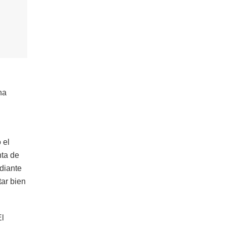
na
 el
nta de
diante
ar bien
El