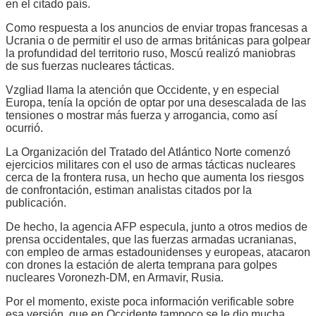
en el citado país.
Como respuesta a los anuncios de enviar tropas francesas a
Ucrania o de permitir el uso de armas británicas para golpear
la profundidad del territorio ruso, Moscú realizó maniobras
de sus fuerzas nucleares tácticas.
Vzgliad llama la atención que Occidente, y en especial
Europa, tenía la opción de optar por una desescalada de las
tensiones o mostrar más fuerza y arrogancia, como así
ocurrió.
La Organización del Tratado del Atlántico Norte comenzó
ejercicios militares con el uso de armas tácticas nucleares
cerca de la frontera rusa, un hecho que aumenta los riesgos
de confrontación, estiman analistas citados por la
publicación.
De hecho, la agencia AFP especula, junto a otros medios de
prensa occidentales, que las fuerzas armadas ucranianas,
con empleo de armas estadounidenses y europeas, atacaron
con drones la estación de alerta temprana para golpes
nucleares Voronezh-DM, en Armavir, Rusia.
Por el momento, existe poca información verificable sobre
esa versión, que en Occidente tampoco se le dio mucha