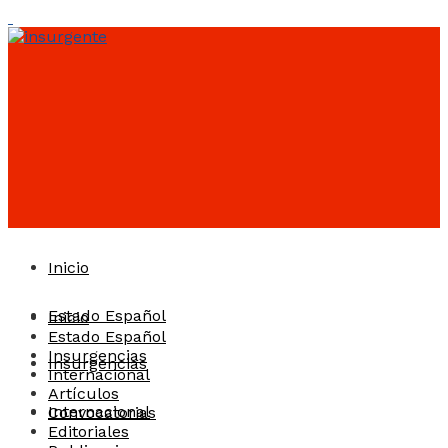
Inicio
Estado Español
Inicio
Estado Español
Insurgencias
Insurgencias
Internacional
Artículos
Internacional
Convocatorias
Editoriales