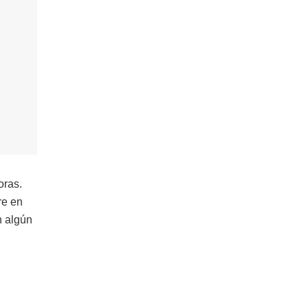
oras.
re en
n algún