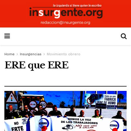
Home
Insurgencias
Movimiento obrero
ERE que ERE