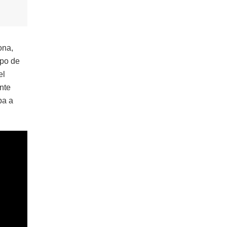
ona,
rpo de
el
nte
ba a