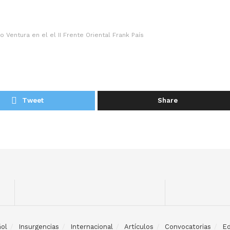
entura en el el II Frente Oriental Frank País
Tweet
Share
ol
Insurgencias
Internacional
Artículos
Convocatorias
Ed