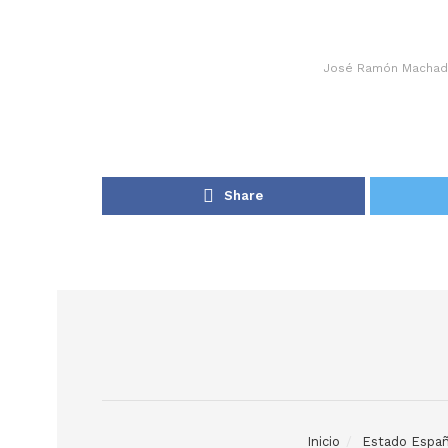
José Ramón Machado V
Share
Inicio
Estado Españ