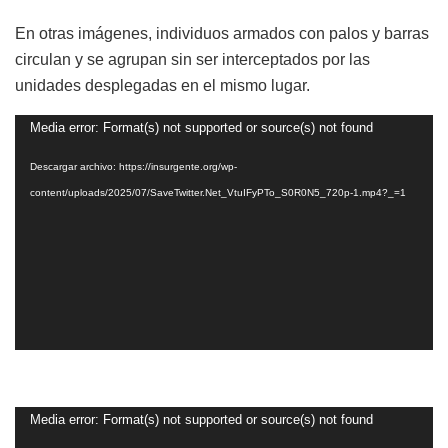
En otras imágenes, individuos armados con palos y barras
circulan y se agrupan sin ser interceptados por las
unidades desplegadas en el mismo lugar.
Reproductor
Media error: Format(s) not supported or source(s) not found
de
Descargar archivo: https://insurgente.org/wp-
vídeo
content/uploads/2025/07/SaveTwitter.Net_VtuIFyPTo_S0R0N5_720p-1.mp4?_=1
Reproductor
Media error: Format(s) not supported or source(s) not found
de