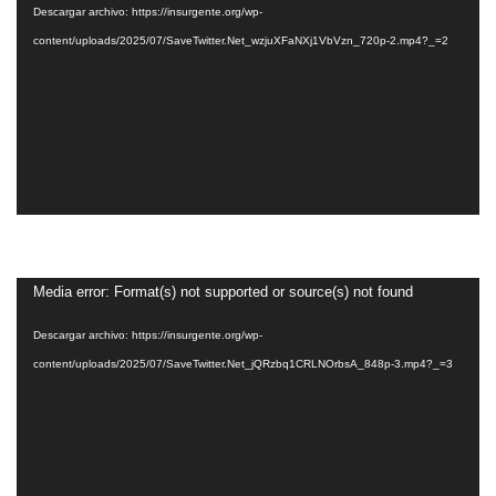
Descargar archivo: https://insurgente.org/wp-
vídeo
content/uploads/2025/07/SaveTwitter.Net_wzjuXFaNXj1VbVzn_720p-2.mp4?_=2
Reproductor
Media error: Format(s) not supported or source(s) not found
de
Descargar archivo: https://insurgente.org/wp-
vídeo
content/uploads/2025/07/SaveTwitter.Net_jQRzbq1CRLNOrbsA_848p-3.mp4?_=3