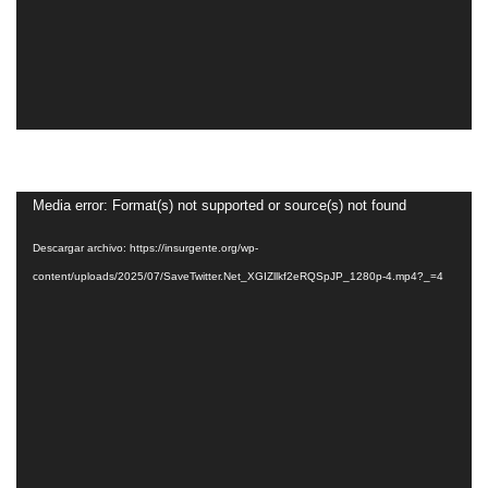
Reproductor
Media error: Format(s) not supported or source(s) not found
de
Descargar archivo: https://insurgente.org/wp-
vídeo
content/uploads/2025/07/SaveTwitter.Net_XGIZllkf2eRQSpJP_1280p-4.mp4?_=4