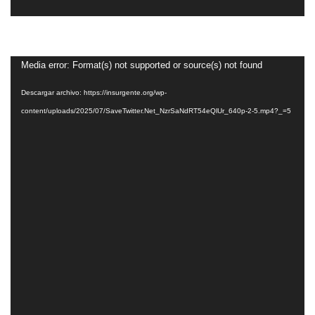
Reproductor
Media error: Format(s) not supported or source(s) not found
de
Descargar archivo: https://insurgente.org/wp-
vídeo
content/uploads/2025/07/SaveTwitter.Net_NzrSaNdRT54eQlUr_640p-2-5.mp4?_=5