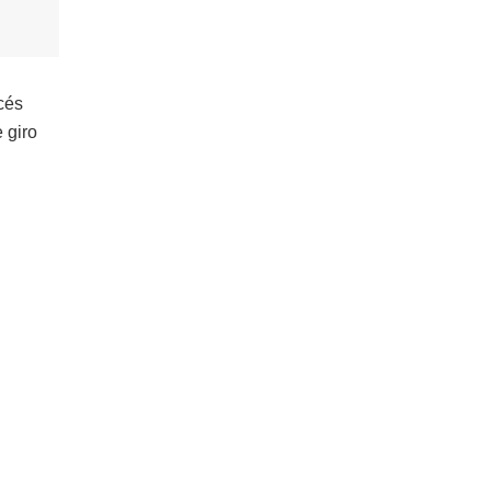
cés
 giro