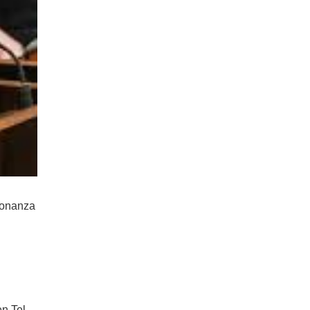
«bonanza
en Tel