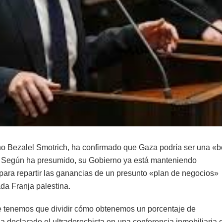
olono Bezalel Smotrich, ha confirmado que Gaza podría ser una 
. Según ha presumido, su Gobierno ya está manteniendo
ara repartir las ganancias de un presunto «plan de negocios»
da Franja palestina.
e tenemos que dividir cómo obtenemos un porcentaje de
a declarado el ultraderechista en una conferencia inmobiliaria 