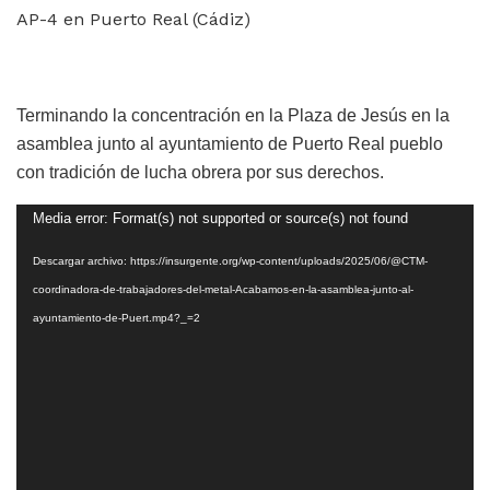
AP-4 en Puerto Real (Cádiz)
Terminando la concentración en la Plaza de Jesús
en la
asamblea junto al ayuntamiento de Puerto Real pueblo
con tradición de lucha obrera por sus derechos.
Reproductor
Media error: Format(s) not supported or source(s) not found
de
Descargar archivo: https://insurgente.org/wp-content/uploads/2025/06/@CTM-
vídeo
coordinadora-de-trabajadores-del-metal-Acabamos-en-la-asamblea-junto-al-
ayuntamiento-de-Puert.mp4?_=2