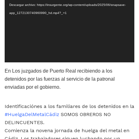
de
Descargar archivo: https://insurgente.org/wp-content/uploads/2025/06/snapsave-
vídeo
app_1272130740960990_hd.mp4?_=1
En Los juzgados de Puerto Real recibiendo a los
detenidos por las fuerzas al servicio de la patronal
enviadas por el gobierno.
Identificaciónes a los familiares de los detenidos en la
#HuelgaDelMetalCádiz
SOMOS OBREROS NO
DELINCUENTES.
Comienza la novena jornada de huelga del metal en
Cádiz. Los trabajadores siguen luchando por un