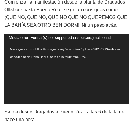
Comienza la manifestación desde la planta de Dragados
Offshore hasta Puerto Real. se gritan consignas como:
¡QUE NO, QUE NO, QUE NO QUE NO QUEREMOS QUE
LA BAHÍA SEA OTRO BENIDORM!. Ni un paso atrás.
Reproductor
Media error: Format(s) not supported or source(s) not found
de
Descargar archivo: https://insurgente.org/wp-content/uploads/2025/06/Salida-de-
vídeo
Dragados-hacia-Perto-Real-a-las-6-de-la-tarde.mp4?_=4
Salida desde Dragados a Puerto Real a las 6 de la tarde,
hace una hora.