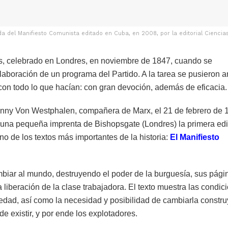
a del Manifiesto Comunista editado en Cuba, en 2008, por la editorial Ciencia
s, celebrado en Londres, en noviembre de 1847, cuando se
laboración de un programa del Partido. A la tarea se pusieron 
 con todo lo que hacían: con gran devoción, además de eficacia.
Jenny Von Westphalen, compañera de Marx, el 21 de febrero de 
n una pequeña imprenta de Bishopsgate (Londres) la primera ed
uno de los textos más importantes de la historia:
El Manifiesto
mbiar al mundo, destruyendo el poder de la burguesía, sus pági
a liberación de la clase trabajadora. El texto muestra las condic
edad, así como la necesidad y posibilidad de cambiarla constr
e existir, y por ende los explotadores.