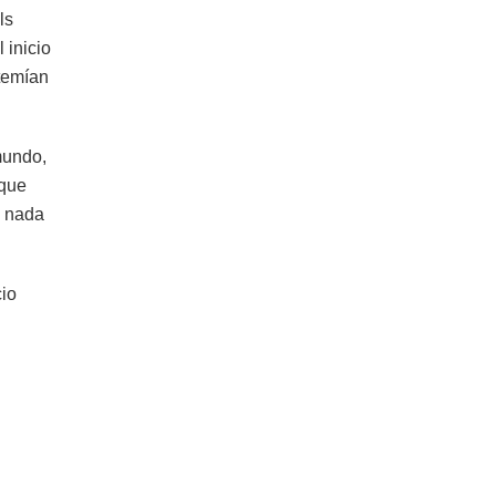
ls
 inicio
 temían
mundo,
 que
n nada
cio