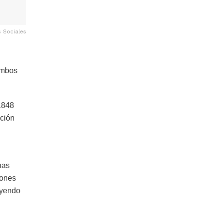
s Sociales
ambos
1848
ición
nas
iones
uyendo