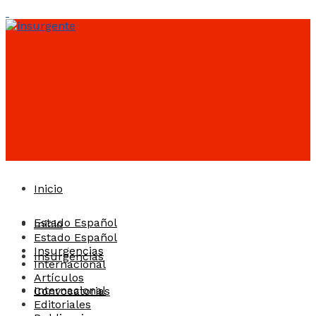
Inicio
Estado Español
Inicio
Estado Español
Insurgencias
Insurgencias
Internacional
Artículos
Internacional
Convocatorias
Editoriales