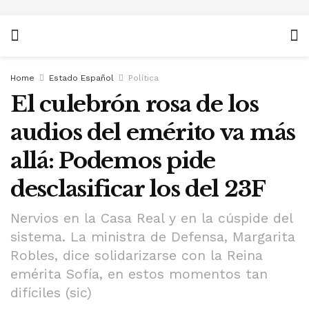
Home
Estado Español
Política
El culebrón rosa de los
audios del emérito va más
allá: Podemos pide
desclasificar los del 23F
Nervios en la Casa Real y en la cúspide del
sistema. La ministra de Defensa, Margarita
Robles, dice solidarizarse con la Reina
emérita Sofía, en estos momentos tan
difíciles (sic)