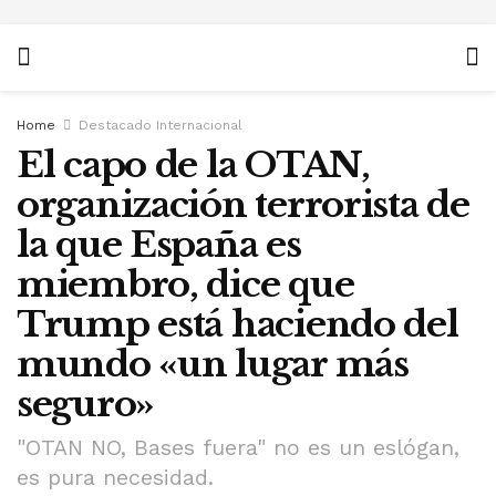
Home
Destacado Internacional
El capo de la OTAN,
organización terrorista de
la que España es
miembro, dice que
Trump está haciendo del
mundo «un lugar más
seguro»
"OTAN NO, Bases fuera" no es un eslógan,
es pura necesidad.