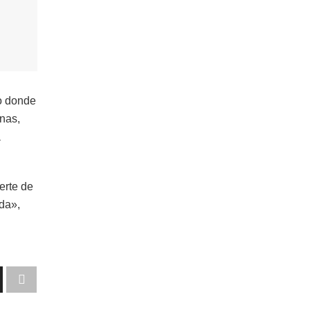
to donde
inas,
a
erte de
ida»,