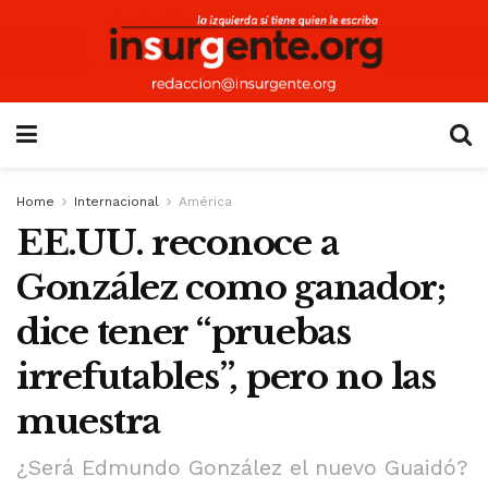
Home
Internacional
América
EE.UU. reconoce a
González como ganador;
dice tener “pruebas
irrefutables”, pero no las
muestra
¿Será Edmundo González el nuevo Guaidó?