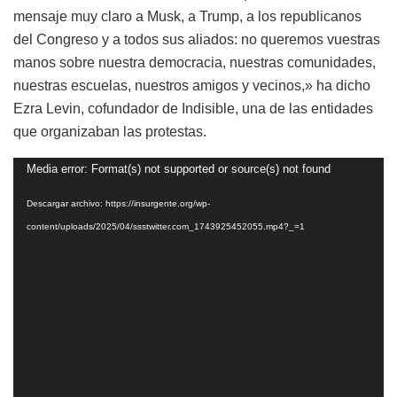
mensaje muy claro a Musk, a Trump, a los republicanos
del Congreso y a todos sus aliados: no queremos vuestras
manos sobre nuestra democracia, nuestras comunidades,
nuestras escuelas, nuestros amigos y vecinos,» ha dicho
Ezra Levin, cofundador de Indisible, una de las entidades
que organizaban las protestas.
Reproductor
Media error: Format(s) not supported or source(s) not found
de
Descargar archivo: https://insurgente.org/wp-
vídeo
content/uploads/2025/04/ssstwitter.com_1743925452055.mp4?_=1