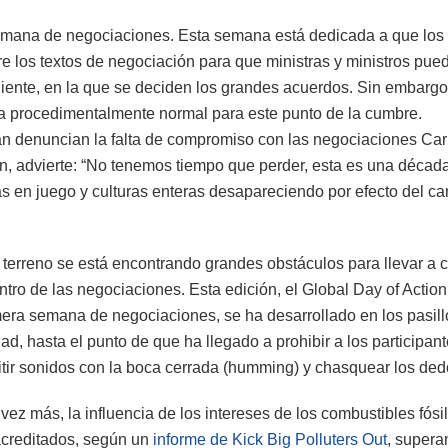
mana de negociaciones. Esta semana está dedicada a que los
re los textos de negociación para que ministras y ministros pue
iente, en la que se deciden los grandes acuerdos. Sin embargo,
a procedimentalmente normal para este punto de la cumbre.
ran denuncian la falta de compromiso con las negociaciones C
n, advierte: “No tenemos tiempo que perder, esta es una décad
as en juego y culturas enteras desapareciendo por efecto del c
el terreno se está encontrando grandes obstáculos para llevar a 
tro de las negociaciones. Esta edición, el Global Day of Action
mera semana de negociaciones, se ha desarrollado en los pasill
d, hasta el punto de que ha llegado a prohibir a los participan
itir sonidos con la boca cerrada (humming) y chasquear los ded
vez más, la influencia de los intereses de los combustibles fósi
acreditados, según un
informe de Kick Big Polluters Out
, supera