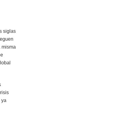
s siglas
lleguen
la misma
de
lobal
s
risis
 ya