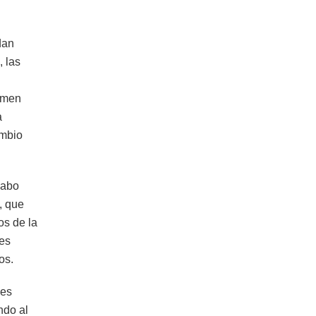
dan
 las
armen
a
ambio
cabo
, que
os de la
tes
os.
les
ndo al