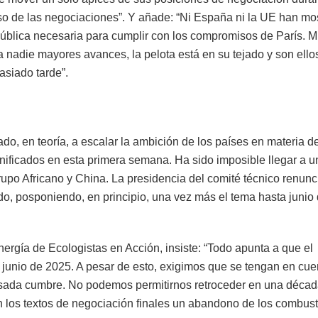
so de las negociaciones”. Y añade: “Ni España ni la UE han mo
pública necesaria para cumplir con los compromisos de París. M
a nadie mayores avances, la pelota está en su tejado y son ello
asiado tarde”.
o, en teoría, a escalar la ambición de los países en materia d
ificados en esta primera semana. Ha sido imposible llegar a u
upo Africano y China. La presidencia del comité técnico renunc
rdo, posponiendo, en principio, una vez más el tema hasta junio
nergía de Ecologistas en Acción, insiste: “Todo apunta a que el
junio de 2025. A pesar de esto, exigimos que se tengan en cue
asada cumbre. No podemos permitirnos retroceder en una déca
en los textos de negociación finales un abandono de los combust