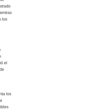
strado
ientras
s los
e
n
ió el
 de
nta los
da
ibles