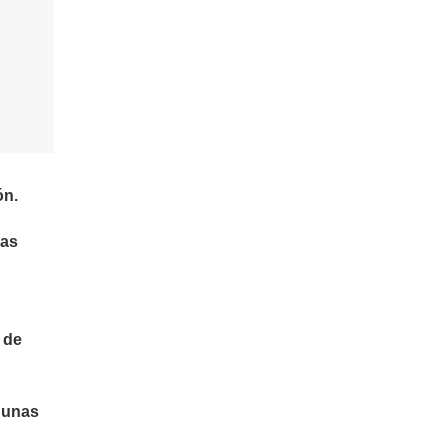
ón.
ras
 de
n unas