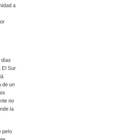
midad a
or
 días
 El Sur
tá
a de un
vos
ente no
onde la
e pelo
nte