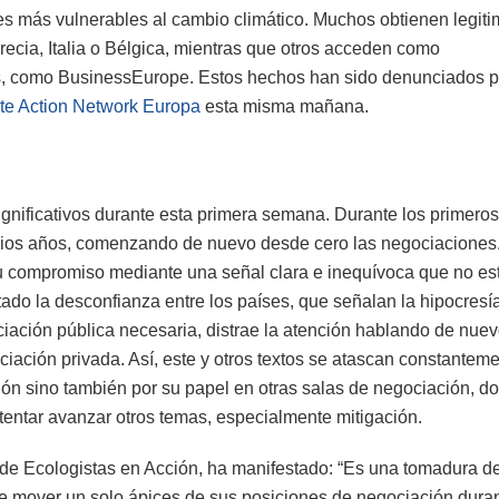
 más vulnerables al cambio climático. Muchos obtienen legiti
ecia, Italia o Bélgica, mientras que otros acceden como
s, como BusinessEurope. Estos hechos han sido denunciados p
te Action Network Europa
esta misma mañana.
ignificativos durante esta primera semana. Durante los primeros
 varios años, comenzando de nuevo desde cero las negociaciones.
u compromiso mediante una señal clara e inequívoca que no es
tado la desconfianza entre los países, que señalan la hipocresí
nciación pública necesaria, distrae la atención hablando de nue
ciación privada. Así, este y otros textos se atascan constantem
ión sino también por su papel en otras salas de negociación, d
tentar avanzar otros temas, especialmente mitigación.
 de Ecologistas en Acción, ha manifestado: “Es una tomadura d
de mover un solo ápices de sus posiciones de negociación dura