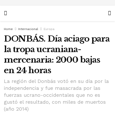
Home
Internacional
Europa
DONBÁS. Día aciago para
la tropa ucraniana-
mercenaria: 2000 bajas
en 24 horas
La región del Donbás votó en su día por la
independencia y fue masacrada por las
fuerzas ucrano-occidentales que no es
gustó el resultado, con miles de muertos
(año 2014)